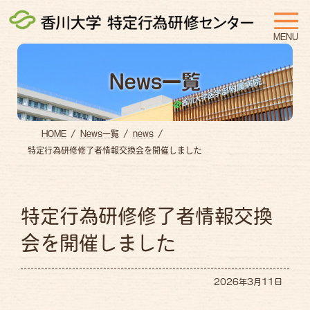
コ
ナ
ン
ビ
MENU
テ
ゲ
ン
ー
News一覧
ツ
シ
へ
ョ
ス
ン
HOME
News一覧
news
キ
に
特定行為研修修了者情報交換会を開催しました
ッ
移
プ
動
特定行為研修修了者情報交換
会を開催しました
2026年3月11日