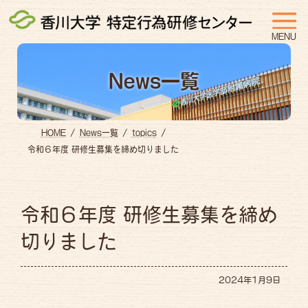
コ
ナ
ン
ビ
MENU
テ
ゲ
ン
ー
News一覧
ツ
シ
へ
ョ
ス
ン
HOME
News一覧
topics
キ
に
令和６年度 研修生募集を締め切りました
ッ
移
プ
動
令和６年度 研修生募集を締め
切りました
2024年1月9日